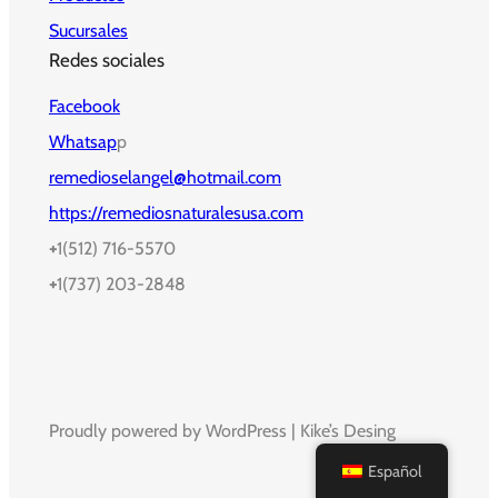
Sucursales
Redes sociales
Facebook
Whatsap
p
remedioselangel@hotmail.com
https://remediosnaturalesusa.com
+
1(512) 716-5570
+
1(737) 203-2848
Proudly powered by WordPress | Kike’s Desing
Español