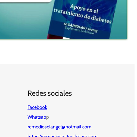
Redes sociales
Facebook
Whatsap
p
remedioselangel@hotmail.com
https://remediosnaturalesusa.com