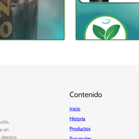
Contenido
Inicio
Historia
ucto,
Productos
 a un
u destino
Sucursales