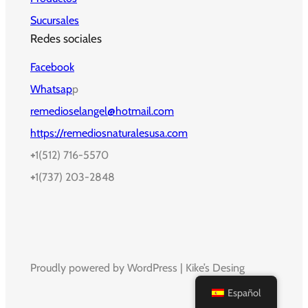
Sucursales
Redes sociales
Facebook
Whatsap
p
remedioselangel@hotmail.com
https://remediosnaturalesusa.com
+
1(512) 716-5570
+
1(737) 203-2848
Proudly powered by WordPress | Kike’s Desing
Español