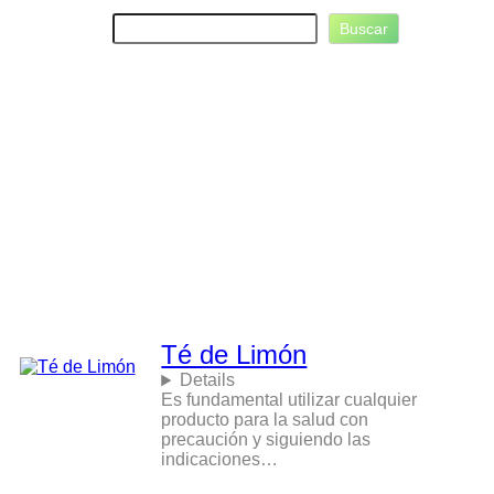
B
Buscar
u
s
c
a
r
Té de Limón
Details
Es fundamental utilizar cualquier
producto para la salud con
precaución y siguiendo las
indicaciones…