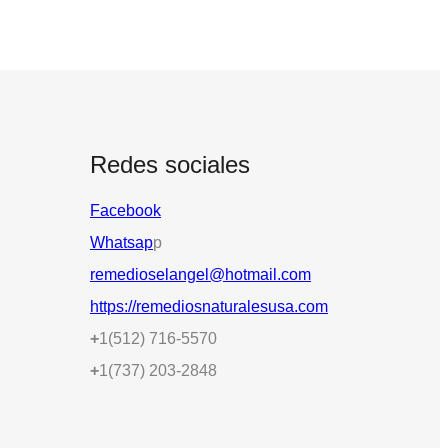
Redes sociales
Facebook
Whatsap
p
remedioselangel@hotmail.com
https://remediosnaturalesusa.com
+
1(512) 716-5570
+
1(737) 203-2848