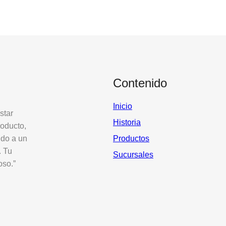
Contenido
Inicio
star
Historia
roducto,
ido a un
Productos
. Tu
Sucursales
oso.”