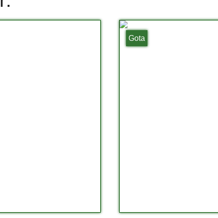
r:
Gota