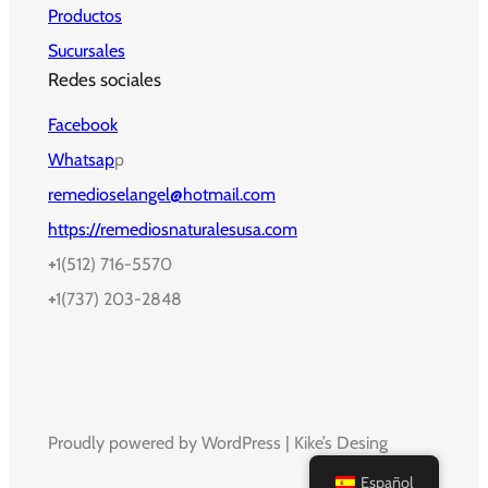
Productos
Sucursales
Redes sociales
Facebook
Whatsap
p
remedioselangel@hotmail.com
https://remediosnaturalesusa.com
+
1(512) 716-5570
+
1(737) 203-2848
Proudly powered by WordPress | Kike’s Desing
Español