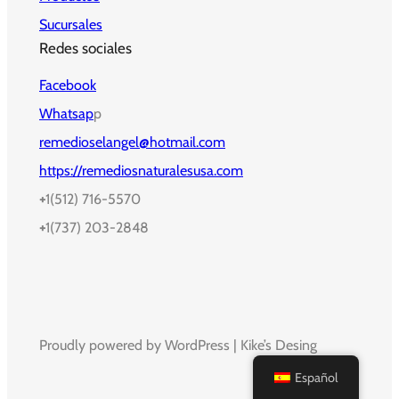
Sucursales
Redes sociales
Facebook
Whatsap
p
remedioselangel@hotmail.com
https://remediosnaturalesusa.com
+
1(512) 716-5570
+
1(737) 203-2848
Proudly powered by WordPress | Kike’s Desing
Español