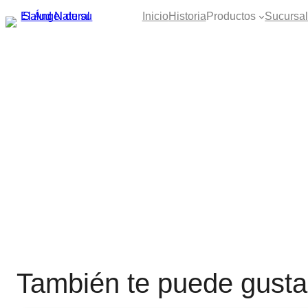
Saltar
Inicio
Historia
Productos
Sucursa
al
contenido
También te puede gusta