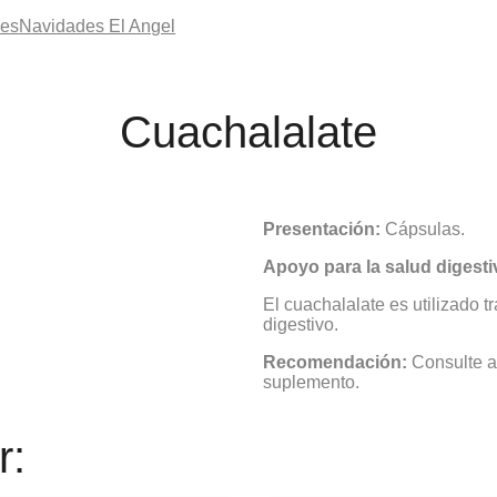
les
Navidades El Angel
Cuachalalate
Presentación:
Cápsulas.
Apoyo para la salud digestiv
El cuachalalate es utilizado t
digestivo.
Recomendación:
Consulte a 
suplemento.
r: