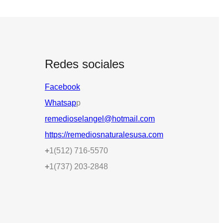
Redes sociales
Facebook
Whatsap
p
remedioselangel@hotmail.com
https://remediosnaturalesusa.com
+
1(512) 716-5570
+
1(737) 203-2848