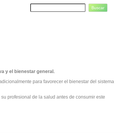
B
Buscar
u
s
c
a
r
a y el bienestar general.
radicionalmente para favorecer el bienestar del sistema
su profesional de la salud antes de consumir este