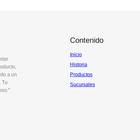
Contenido
Inicio
star
Historia
roducto,
ido a un
Productos
. Tu
Sucursales
oso.”