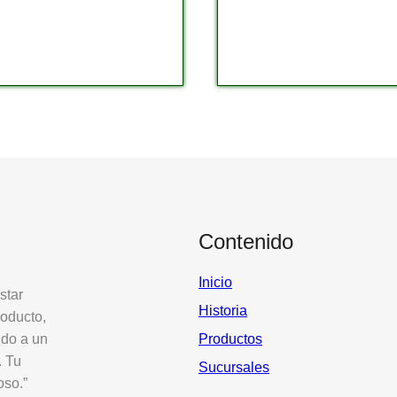
Contenido
Inicio
star
Historia
roducto,
ido a un
Productos
. Tu
Sucursales
oso.”