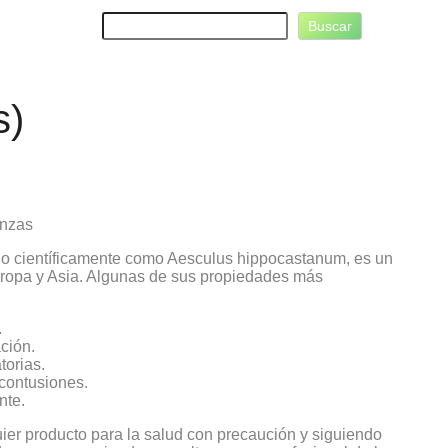
B
Buscar
u
s
c
a
s)
r
onzas
do científicamente como Aesculus hippocastanum, es un
Europa y Asia. Algunas de sus propiedades más
.
ción.
torias.
contusiones.
nte.
uier producto para la salud con precaución y siguiendo