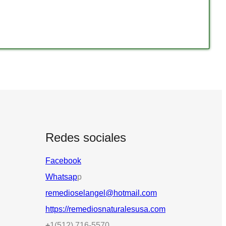
Redes sociales
Facebook
Whatsap
p
remedioselangel@hotmail.com
https://remediosnaturalesusa.com
+
1(512) 716-5570