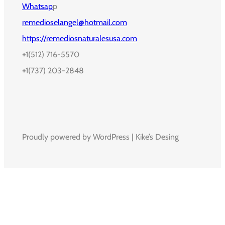
Whatsap
p
remedioselangel@hotmail.com
https://remediosnaturalesusa.com
+
1(512) 716-5570
+
1(737) 203-2848
Proudly powered by WordPress | Kike’s Desing