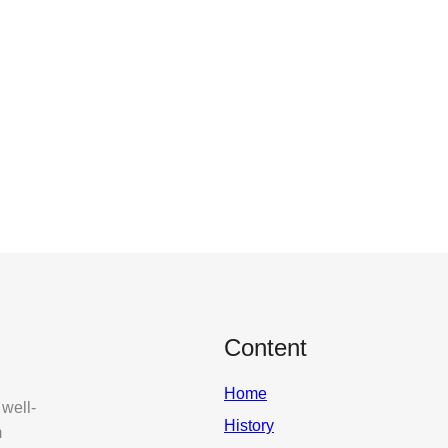
Content
Home
 well-
History
m