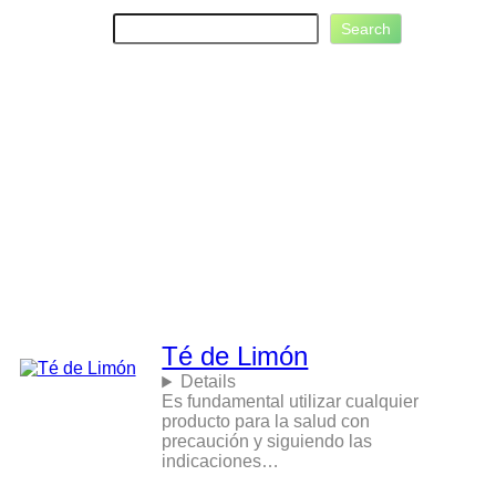
S
Search
e
a
r
c
h
Té de Limón
Details
Es fundamental utilizar cualquier
producto para la salud con
precaución y siguiendo las
indicaciones…