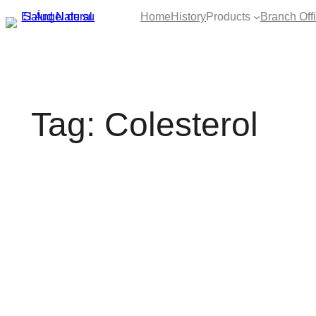
Skip
Home
History
Products
Branch Off
to
content
Tag: Colesterol